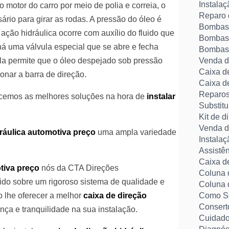
Instalaç
 motor do carro por meio de polia e correia, o
Reparo 
ário para girar as rodas. A pressão do óleo é
Bombas h
 ação hidráulica ocorre com auxílio do fluido que
Bombas 
há uma válvula especial que se abre e fecha
Bombas 
Venda d
 ela permite que o óleo despejado sob pressão
Caixa de
onar a barra de direção.
Caixa d
Reparos
recemos as melhores soluções na hora de
instalar
Substit
Kit de d
Venda de
dráulica automotiva preço
uma ampla variedade
Instalaç
Assistên
Caixa d
tiva preço
nós da CTA Direções
Coluna 
ido sobre um rigoroso sistema de qualidade e
Coluna d
Como So
 lhe oferecer a melhor
caixa de direção
Consert
nça e tranquilidade na sua instalação.
Cuidado