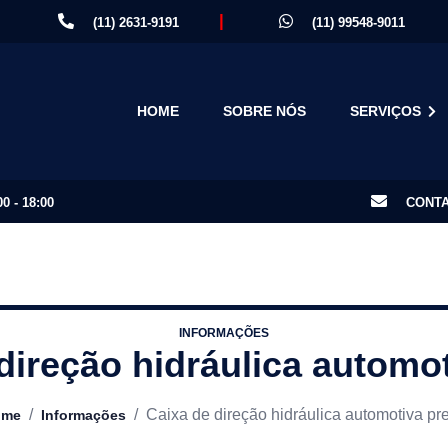
|
(11) 2631-9191
(11) 99548-9011
HOME
SOBRE NÓS
SERVIÇOS
0 - 18:00
CONTA
INFORMAÇÕES
direção hidráulica automo
/
/
Caixa de direção hidráulica automotiva pr
ome
Informações