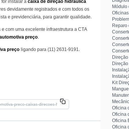
Diagnós
for instalar a
caixa de direção hidráulica
Módulo 
res devidamente registrados e com todos os
Oficinas
ta e previdenciária, para garantir qualidade.
Problem
Reparo 
 e com uma excelente infraestrutura a CTA
Consert
 automotiva preço
.
Conserto
Consert
iva preço
ligando para (11) 2631-9191.
Consert
Direção 
Direção 
Instalaç
Instala
Kit Dire
Manguei
Manuten
Mecânic
Oficina
Oficina
Oficina
Oficina