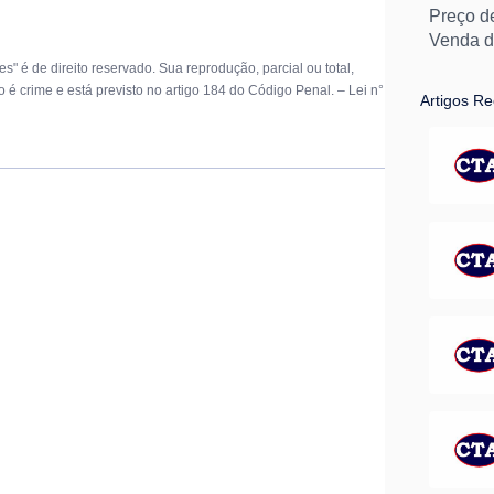
Preço d
Venda de
Venda de
s" é de direito reservado. Sua reprodução, parcial ou total,
Instalaç
o é crime e está previsto no artigo 184 do Código Penal. –
Lei n°
Artigos R
Venda de
Bombas 
Venda d
Bombas e
Manutenç
Instalaç
Peças p
Caixa d
Conserto