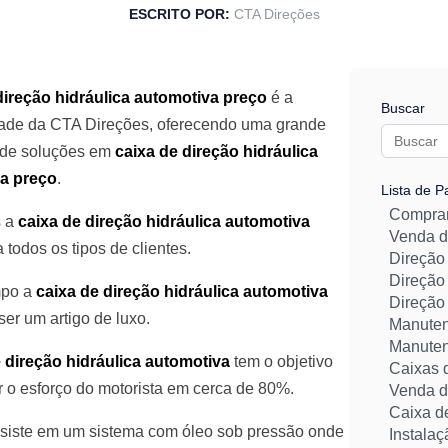
ESCRITO POR:
CTA Direções
direção hidráulica automotiva preço
é a
Buscar
dade da CTA Direções, oferecendo uma grande
 de soluções em
caixa de direção hidráulica
a preço
.
Lista de P
Comprar
s a
caixa de direção hidráulica automotiva
Venda d
 todos os tipos de clientes.
Direção 
Direção
mpo a
caixa de direção hidráulica automotiva
Direção 
ser um artigo de luxo.
Manuten
Manuten
 direção hidráulica automotiva
tem o objetivo
Caixas d
r o esforço do motorista em cerca de 80%.
Venda de
Caixa de
siste em um sistema com óleo sob pressão onde
Instalaç