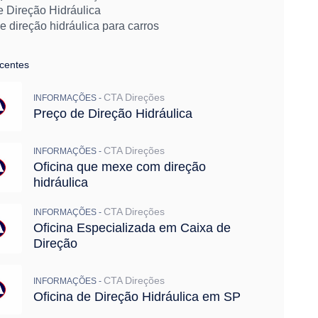
e Direção Hidráulica
 direção hidráulica para carros
 direção elétrica para carros
ão de direção hidráulica automotiva
ecentes
 instalação de direção hidráulica automotiva
hidráulicas para carros
CTA Direções
INFORMAÇÕES -
e bombas hidráulicas automotivas
Preço de Direção Hidráulica
letrohidraulicas para carros
ão de direção eletrohidráulica
ão de direção elétrica preço
CTA Direções
INFORMAÇÕES -
Oficina que mexe com direção
ara manutenção da caixa de direção
hidráulica
e Direção Gol G5
 de Caixa de Direção Elétrica
CTA Direções
INFORMAÇÕES -
Oficina Especializada em Caixa de
Direção
CTA Direções
INFORMAÇÕES -
Oficina de Direção Hidráulica em SP