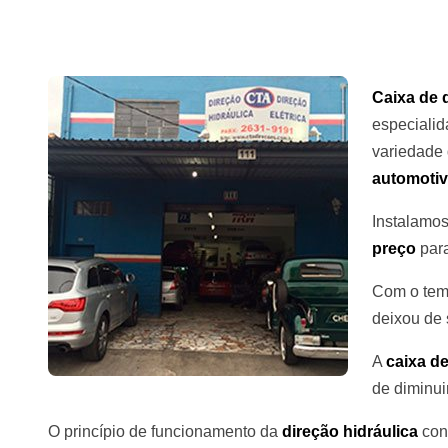
Caixa de 
especiali
variedade
automotiv
Instalamo
preço
para
Com o te
deixou de 
A
caixa de
de diminui
O princípio de funcionamento da
direção hidráulica
con